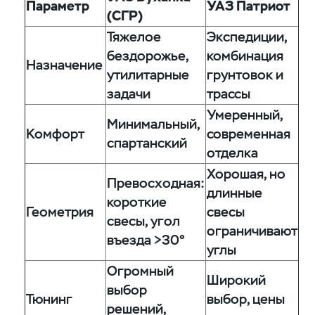
Параметр
УАЗ Патриот
(СГР)
Тяжелое
Экспедиции,
бездорожье,
комбинация
Назначение
утилитарные
грунтовок и
задачи
трассы
Умеренный,
Минимальный,
Комфорт
современная
спартанский
отделка
Хорошая, но
Превосходная:
длинные
короткие
Геометрия
свесы
свесы, угол
ограничивают
въезда >30°
углы
Огромный
Широкий
выбор
Тюнинг
выбор, цены
решений,