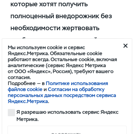
которые хотят получить
полноценный внедорожник без
необходимости жертвовать
удобством в повседневной жизни.
Мы используем cookie и сервис
Автомобиль способен преодолеть
Яндекс.Метрика. Обязательные cookie
работают всегда. Остальные cookie, включая
большинство препятствий
аналитические (сервис Яндекс Метрика
от ООО «Яндекс», Россия), требуют вашего
на легком и среднем бездорожье
согласия.
Подробнее — в
Политике использования
без дополнительных доработок.
файлов cookie
и
Согласии на обработку
персональных данных посредством сервиса
Антикоррозийная обработка,
Яндекс.Метрика
.
проверка затяжки после покупки
Я разрешаю использовать сервис Яндекс
Метрика.
и установка защиты днища