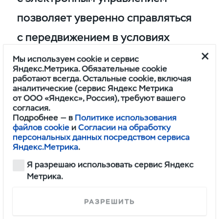
позволяет уверенно справляться
с передвижением в условиях
грязи, снеговой шуги и грязи.
Мы используем cookie и сервис
Яндекс.Метрика. Обязательные cookie
Подробнее...
работают всегда. Остальные cookie, включая
аналитические (сервис Яндекс Метрика
от ООО «Яндекс», Россия), требуют вашего
Внедорожник УАЗ Хантер
согласия.
Подробнее — в
Политике использования
файлов cookie
и
Согласии на обработку
персональных данных посредством сервиса
Яндекс.Метрика
.
Наиболее доступная модель
Я разрешаю использовать сервис Яндекс
по цене из всего модельного ряда
Метрика.
внедорожников УАЗ. Имеет
РАЗРЕШИТЬ
классическую узнаваемую всеми