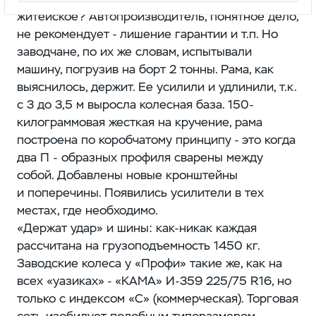
житейское? Автопроизводитель, понятное дело,
не рекомендует - лишение гарантии и т.п. Но
заводчане, по их же словам, испытывали
машину, погрузив на борт 2 тонны. Рама, как
выяснилось, держит. Ее усилили и удлинили, т.к.
с 3 до 3,5 м выросла колесная база. 150-
килограммовая жесткая на кручение, рама
построена по коробчатому принципу - это когда
два П - образных профиля сварены между
собой. Добавлены новые кронштейны
и поперечины. Появились усилители в тех
местах, где необходимо.
«Держат удар» и шины: как-никак каждая
рассчитана на грузоподъемность 1450 кг.
Заводские колеса у «Профи» такие же, как на
всех «уазиках» - «КАМА» И-359 225/75 R16, но
только с индексом «С» (коммерческая). Торговая
сеть изобилует подобным типоразмером,