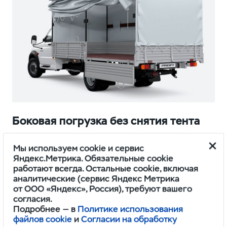
Боковая погрузка без снятия тента
Боковые борта открываются раздельно,
Мы используем cookie и сервис
а увеличенная высота тента позволяет
Яндекс.Метрика. Обязательные cookie
осуществлять погрузку в полный рост
работают всегда. Остальные cookie, включая
аналитические (сервис Яндекс Метрика
от ООО «Яндекс», Россия), требуют вашего
согласия.
Подробнее — в
Политике использования
файлов cookie
и
Согласии на обработку