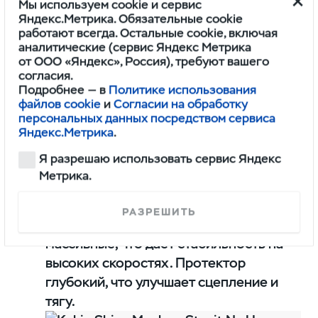
С началом лета многие
Мы используем cookie и сервис
Яндекс.Метрика. Обязательные cookie
автовладельцы задумываются над
работают всегда. Остальные cookie, включая
тем, какие шины устанавливают
аналитические (сервис Яндекс Метрика
от ООО «Яндекс», Россия), требуют вашего
на УАЗ Патриот обычно на теплое
согласия.
время года. Для этого подходят
Подробнее — в
Политике использования
файлов cookie
и
Согласии на обработку
модели:
персональных данных посредством сервиса
Яндекс.Метрика
.
KAMA EURO LCV 131
. Покрышка с
Я разрешаю использовать сервис Яндекс
диагональными канавками, которые
Метрика.
обеспечивают отличное сцепление на
сухом и на мокром асфальтодорожном
РАЗРЕШИТЬ
покрытии. Центральные канавки
массивные, что дает стабильность на
высоких скоростях. Протектор
глубокий, что улучшает сцепление и
тягу.