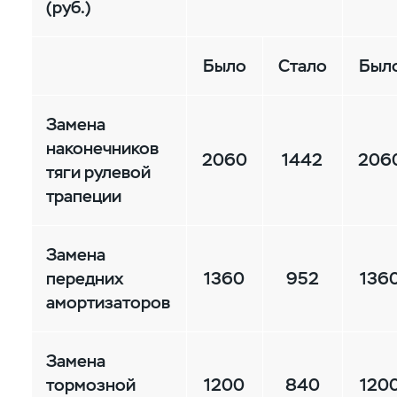
(руб.)
Было
Cтало
Был
Замена
наконечников
2060
1442
206
тяги рулевой
трапеции
Замена
передних
1360
952
136
амортизаторов
Замена
тормозной
1200
840
120