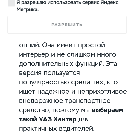
покупателей:
Я разрешаю использовать сервис Яндекс
Метрика.
Classic (Классик). Это базовая
РАЗРЕШИТЬ
модель с минимальным
количеством дополнительных
опций. Она имеет простой
интерьер и не слишком много
дополнительных функций. Эта
версия пользуется
популярностью среди тех, кто
ищет надежное и неприхотливое
внедорожное транспортное
средство, поэтому мы
выбираем
такой УАЗ Хантер
для
практичных водителей.