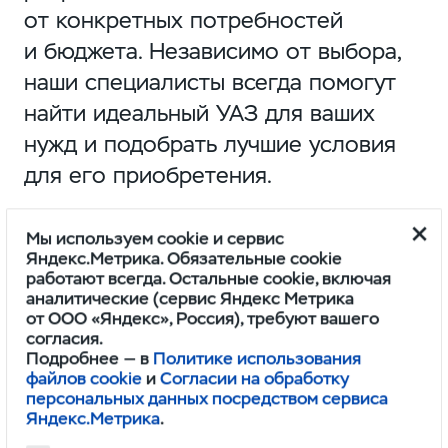
от конкретных потребностей
и бюджета. Независимо от выбора,
наши специалисты всегда помогут
найти идеальный УАЗ для ваших
нужд и подобрать лучшие условия
для его приобретения.
Мы используем cookie и сервис
Яндекс.Метрика. Обязательные cookie
Выбираем УАЗ Хантер
у нас
работают всегда. Остальные cookie, включая
аналитические (сервис Яндекс Метрика
от ООО «Яндекс», Россия), требуют вашего
согласия.
Вот некоторые из наиболее
Подробнее — в
Политике использования
файлов cookie
и
Согласии на обработку
популярных видов УАЗ Hunter,
персональных данных посредством сервиса
которые мы выбираем для своих
Яндекс.Метрика
.