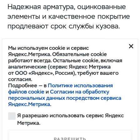
Надежная арматура, оцинкованные
элементы и качественное покрытие
продлевают срок службы кузова.
А размеры европлатформы
Мы используем cookie и сервис
варьируются в зависимости
Яндекс.Метрика. Обязательные cookie
работают всегда. Остальные cookie, включая
от модели автомобиля
аналитические (сервис Яндекс Метрика
и потребностей заказчика. Для
от ООО «Яндекс», Россия), требуют вашего
согласия.
перевозки стройматериалов
Подробнее — в
Политике использования
выбирают длинные версии, а для
файлов cookie
и
Согласии на обработку
персональных данных посредством сервиса
доставки товаров
в городских
Яндекс.Метрика
.
условиях — более компактные.
Я разрешаю использовать сервис Яндекс
Метрика.
РАЗРЕШИТЬ