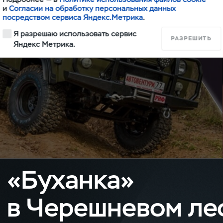
Проект внедорожника для путешествий с комфортом
и
Согласии на обработку персональных данных
от «Автовентури»
посредством сервиса Яндекс.Метрика
.
Я разрешаю использовать сервис
Подробнее
РАЗРЕШИТЬ
Яндекс Метрика.
«Буханка»
в Черешневом ле