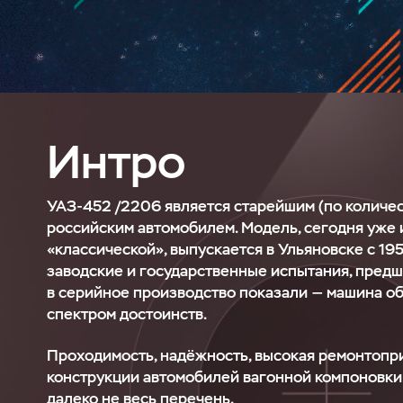
Интро
УАЗ-452
/2206 является старейшим (по количес
российским автомобилем. Модель, сегодня уже
«классической», выпускается в Ульяновске с 19
заводские и государственные испытания, пред
в серийное производство показали — машина о
спектром достоинств.
Проходимость, надёжность, высокая ремонтопр
конструкции автомобилей вагонной компоновки
далеко не весь перечень.