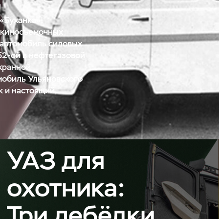
 «Буханка»!
 киносъемочных
 автомобиль силовых
52-ой
в нефтегазовой
охранной
мобиль Ульяновского
 и настоящий,
УАЗ для
охотника:
Три лебёдки