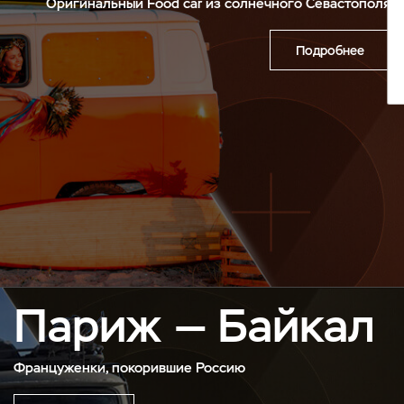
Оригинальный Food car из солнечного Севастополя
Подробнее
Париж — Байкал
Француженки, покорившие Россию