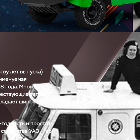
тву лет выпуска)
 именуемая
58 года. Многоэтапные
шествующие запуску
бладает широким
игодность и простота
 семейства УАЗ — вот